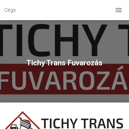
Cégx
N
A
V
I
G
Á
C
I
Ó
Tichy Trans Fuvarozás
B
E
-
/
K
I
K
A
P
C
S
O