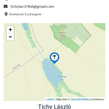
tichylaci1966@gmail.com
Komárom-Esztergom
+
−
Leaflet
| Map data ©
OpenStreetMap
contributors
Tichy László