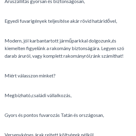
Áruszállítás gyorsan és biztonságosan,
Egyedi fuvarigények teljesítése akár rövid határidővel,
Modern, jól karbantartott járműparkkal dolgozunk,és
kiemelten figyelünk a rakomány biztonságára. Legyen szó
darab áruról, vagy komplett rakományról,ránk számíthat!
Miért válasszon minket?
Megbízható,családi vállalkozás,
Gyors és pontos fuvarozás Tatán és országosan,
Versenyképes árak,rejtett költségek nélkül,