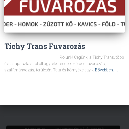
Tichy Trans Fuvarozás
Rólunk! Cégünk, a Tichy Trans, több
éves tapasztalattal áll ügyfelei rendelkezésére fuvarozás,
szállítmányozás, területén. Tata és környéke egyik
Bővebben……