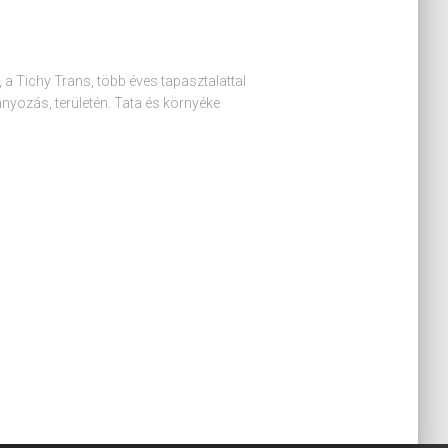
, több éves tapasztalattal
ányozás, területén. Tata és környéke