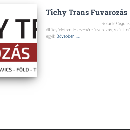
Tichy Trans Fuvarozás
Rólunk! Cégünk, a Tichy Trans
áll ügyfelei rendelkezésére fuvarozás, szállítm
egyik
Bővebben……