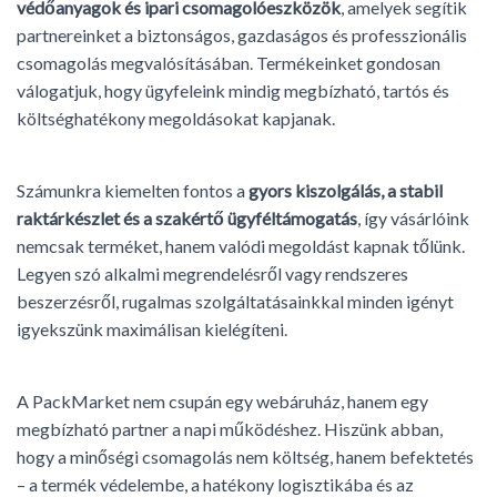
védőanyagok és ipari csomagolóeszközök
, amelyek segítik
partnereinket a biztonságos, gazdaságos és professzionális
csomagolás megvalósításában. Termékeinket gondosan
válogatjuk, hogy ügyfeleink mindig megbízható, tartós és
költséghatékony megoldásokat kapjanak.
Számunkra kiemelten fontos a
gyors kiszolgálás, a stabil
raktárkészlet és a szakértő ügyféltámogatás
, így vásárlóink
nemcsak terméket, hanem valódi megoldást kapnak tőlünk.
Legyen szó alkalmi megrendelésről vagy rendszeres
beszerzésről, rugalmas szolgáltatásainkkal minden igényt
igyekszünk maximálisan kielégíteni.
A PackMarket nem csupán egy webáruház, hanem egy
megbízható partner a napi működéshez. Hiszünk abban,
hogy a minőségi csomagolás nem költség, hanem befektetés
– a termék védelembe, a hatékony logisztikába és az