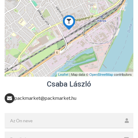
Leaflet
| Map data ©
OpenStreetMap
contributors
Csaba László
packmarket@packmarket.hu