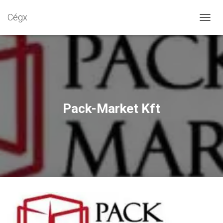
Cégx
N
A
V
I
G
Á
C
I
Ó
Pack-Market Kft
B
E
-
/
K
I
K
A
P
C
S
O