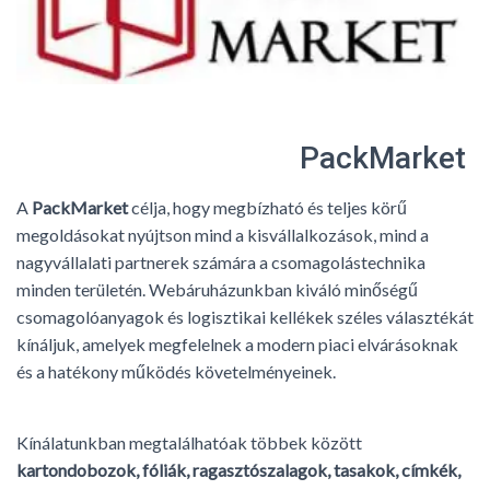
L
Á
S
A
PackMarket
A
PackMarket
célja, hogy megbízható és teljes körű
megoldásokat nyújtson mind a kisvállalkozások, mind a
nagyvállalati partnerek számára a csomagolástechnika
minden területén. Webáruházunkban kiváló minőségű
csomagolóanyagok és logisztikai kellékek széles választékát
kínáljuk, amelyek megfelelnek a modern piaci elvárásoknak
és a hatékony működés követelményeinek.
Kínálatunkban megtalálhatóak többek között
kartondobozok, fóliák, ragasztószalagok, tasakok, címkék,