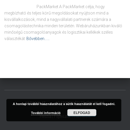
PackMarket A PackMarket célja, hogy
megbízható és teljes körű megoldásokat nyújtson mind a
kisvállalkozások, mind a nagyvállalati partnerek számára a
csomagolástechnika minden területén. Webáruházunkban kiváló
minőségű csomagolóanyagok és logisztikai kellékek széles
választékát
Bővebben……
KAPCSOLAT
ADATKEZELÉSI TÁJÉKOZTATÓ
A honlap további használatához a sütik használatát el kell fogadni.
ELFOGAD
További információ
Hestia | Fejlesztő:
ThemeIsle