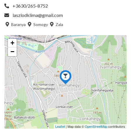
+3630/265-8752
laszlodklima@gmail.com
Baranya
Somogy
Zala
+
−
Leaflet
| Map data ©
OpenStreetMap
contributors