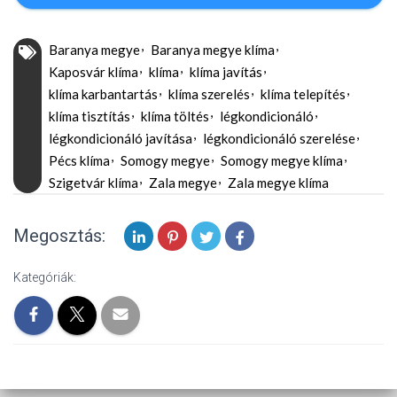
Baranya megye
Baranya megye klíma
Kaposvár klíma
klíma
klíma javítás
klíma karbantartás
klíma szerelés
klíma telepítés
klíma tisztítás
klíma töltés
légkondicionáló
légkondicionáló javítása
légkondicionáló szerelése
Pécs klíma
Somogy megye
Somogy megye klíma
Szigetvár klíma
Zala megye
Zala megye klíma
Megosztás:
Kategóriák: