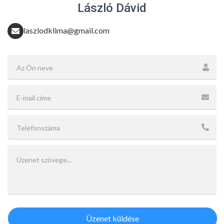
László Dávid
laszlodklima@gmail.com
Üzenet küldése