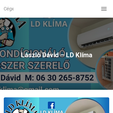
Cégx
N
A
V
I
G
Á
C
I
Ó
László Dávid – LD Klíma
B
E
-
/
K
I
K
A
P
C
S
O