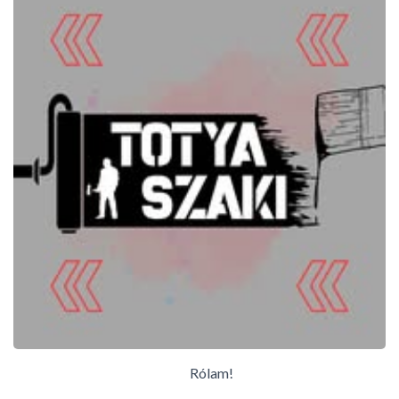
L
Á
S
A
Rólam!