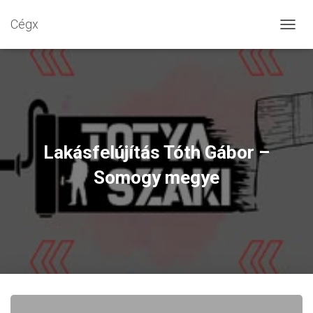
Cégx
N
A
V
I
G
Á
C
I
Ó
Lakásfelújítás Tóth Gábor –
B
E
Somogy megye
-
/
K
I
K
A
P
C
S
O