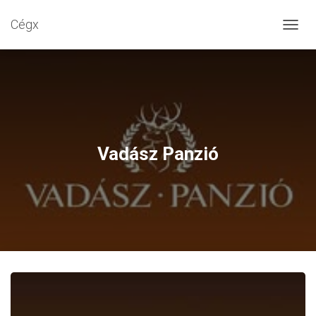
Cégx
N
A
V
I
G
Á
C
I
Ó
Vadász Panzió
B
E
-
/
K
I
K
A
P
C
S
O