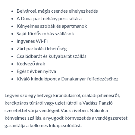
Belvárosi, mégis csendes elhelyezkedés
A Duna-part néhány perc sétára
Kényelmes szobák és apartmanok
Saját fürdőszobás szállások
Ingyenes Wi-Fi
Zárt parkolási lehetőség
Családbarát és kutyabarát szállás
Kedvező árak
Egész évben nyitva
Kiváló kiindulópont a Dunakanyar felfedezéséhez
Legyen szó egy hétvégi kirándulásról, családi pihenésről,
kerékpáros túráról vagy üzleti útról, a Vadász Panzió
szeretettel várja vendégeit Vác szívében. Nálunk a
kényelmes szállás, a nyugodt környezet és a vendégszeretet
garantálja a kellemes kikapcsolódást.