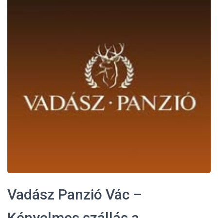
L
Á
S
A
Vadász Panzió Vác –
Kényelmes szállás a