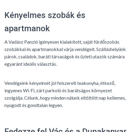
Kényelmes szobák és
apartmanok
A Vadász Panzió igényesen kialakított, saját fürdőszobás
szobákkal és apartmanokkal várja vendégeit. Szálláshelyünk
párok, családok, baráti társaságok és üzleti utazók számára
egyaránt ideális választás.
Vendégeink kényelmét jól felszerelt teakonyha, étkező,
ingyenes Wi-Fi, zárt parkoló és barátságos környezet
szolgálja. Célunk, hogy minden nálunk eltöltött nap kellemes,
nyugodt és gondtalan legyen.
Fedezze fel Vác és a Dunakanyar