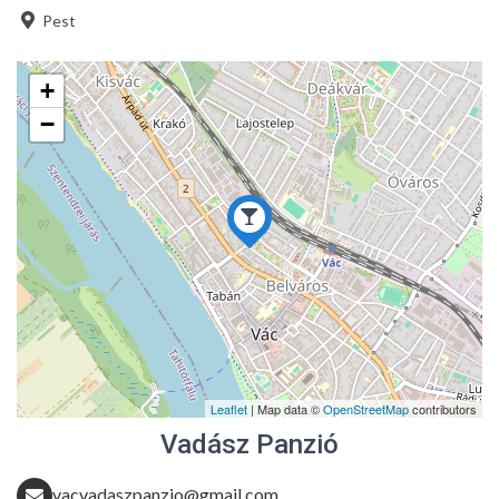
Pest
+
−
Leaflet
| Map data ©
OpenStreetMap
contributors
Vadász Panzió
vacvadaszpanzio@gmail.com