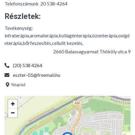
Telefonszámunk 20 538-4264
Részletek:
Tevékenység:
infraterápia,aromaterápia,kollagénterápia,ózonterápia,oxigé
nterápia,bőrfeszesítés,cellulit kezelés,
2660 Balassagyarmat Thököly utca 9
(20) 538 4264
eszter-01@freemail.hu
Nógrád
+
−