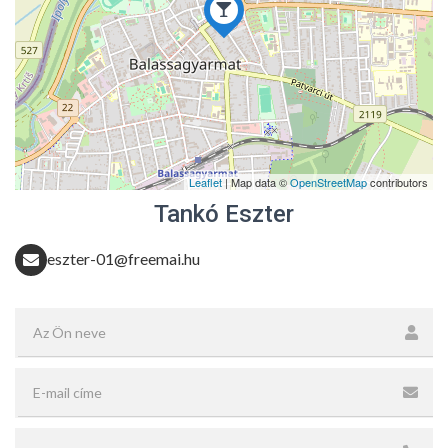
Leaflet
| Map data ©
OpenStreetMap
contributors
Tankó Eszter
eszter-01@freemai.hu