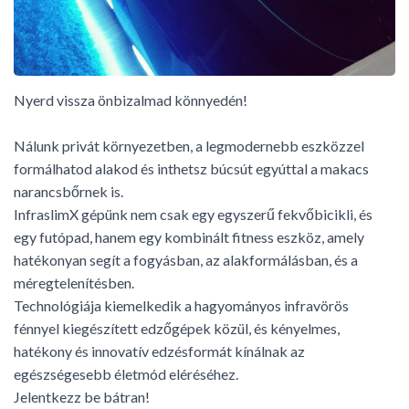
Nyerd vissza önbizalmad könnyedén!
Nálunk privát környezetben, a legmodernebb eszközzel
formálhatod alakod és inthetsz búcsút egyúttal a makacs
narancsbőrnek is.
InfraslimX gépünk nem csak egy egyszerű fekvőbicikli, és
egy futópad, hanem egy kombinált fitness eszköz, amely
hatékonyan segít a fogyásban, az alakformálásban, és a
méregtelenítésben.
Technológiája kiemelkedik a hagyományos infravörös
fénnyel kiegészített edzőgépek közül, és kényelmes,
hatékony és innovatív edzésformát kínálnak az
egészségesebb életmód eléréséhez.
Jelentkezz be bátran!