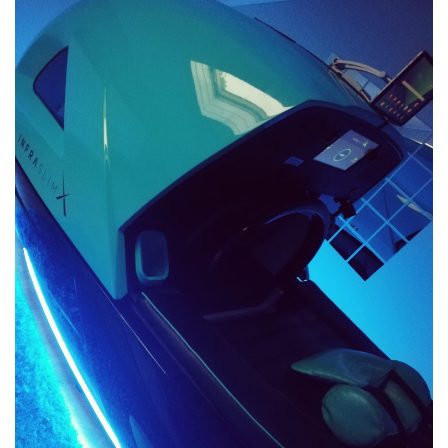
L
Á
S
A