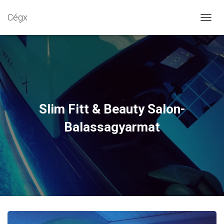
Cégx
N
A
V
I
G
Á
C
I
Ó
Slim Fitt & Beauty Salon-
B
E
Balassagyarmat
-
/
K
I
K
A
P
C
S
O