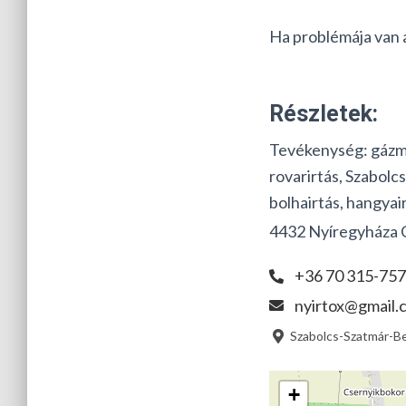
Ha problémája van 
Részletek:
Tevékenység:
gázm
rovarirtás, Szabolcs
bolhairtás, hangyair
4432 Nyíregyháza 
+36 70 315-75
nyirtox@gmail.
Szabolcs-Szatmár-B
+