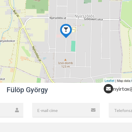
Leaflet
| Map data
nyirtox
Fülöp György