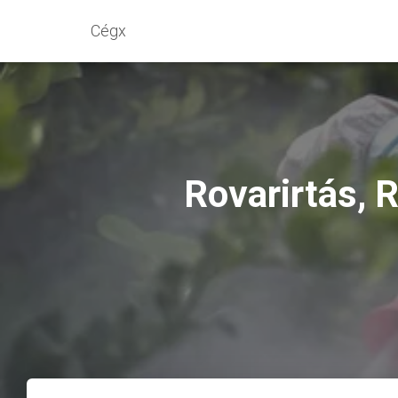
Cégx
Rovarirtás, 