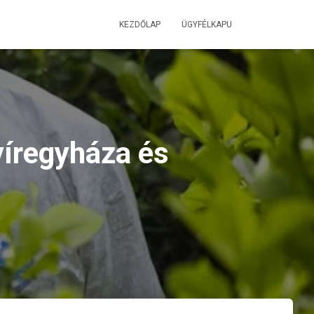
KEZDŐLAP
ÜGYFÉLKAPU
yíregyháza és