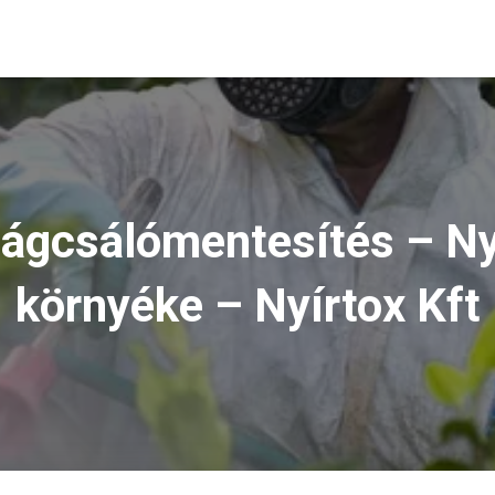
Rágcsálómentesítés – N
környéke – Nyírtox Kft