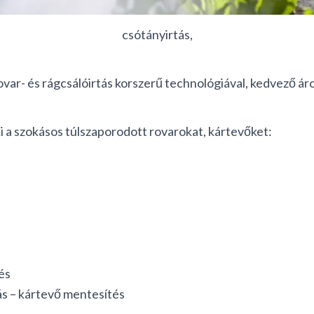
csótányirtás,
var- és rágcsálóirtás korszerű technológiával, kedvező ár
i a szokásos túlszaporodott rovarokat, kártevőket:
és
ás – kártevő mentesítés