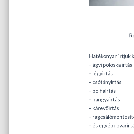
Ro
Hatékonyan irtjuk k
– ágyi poloska irtás
– légyirtás
– csótányirtás
– bolhairtás
– hangyairtás
– kárevőirtás
– rágcsálómentesít
– és egyéb rovarirt