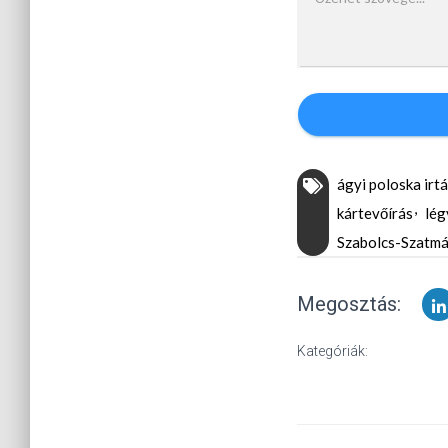
ágyi poloska irt
kártevőírás
lég
Szabolcs-Szatm
Megosztás:
Kategóriák: