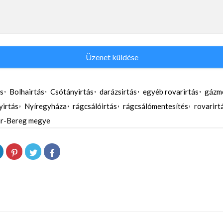
Üzenet küldése
ás
Bolhairtás
Csótányirtás
darázsirtás
egyéb rovarirtás
gázm
yirtás
Nyíregyháza
rágcsálóirtás
rágcsálómentesítés
rovarirt
ár-Bereg megye