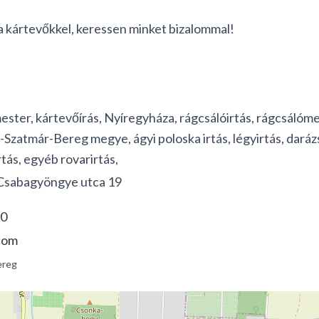
a kártevőkkel, keressen minket bizalommal!
ester, kártevőírás, Nyíregyháza, rágcsálóirtás, rágcsálóme
-Szatmár-Bereg megye, ágyi poloska irtás, légyirtás, darázs
tás, egyéb rovarirtás,
Csabagyöngye utca 19
70
com
ereg