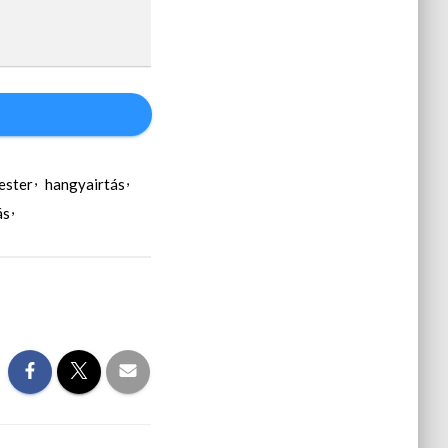
ester
hangyairtás
ás