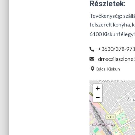
Részletek:
Tevékenység:
száll
felszerelt konyha, 
6100 Kiskunfélegyh
+3630/378-971
drreczilaszlone
Bács-Kiskun
+
−