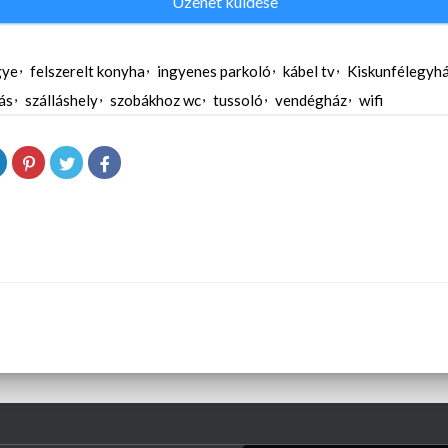
Üzenet küldése
gye
felszerelt konyha
ingyenes parkoló
kábel tv
Kiskunfélegyh
lás
szálláshely
szobákhoz wc
tussoló
vendégház
wifi