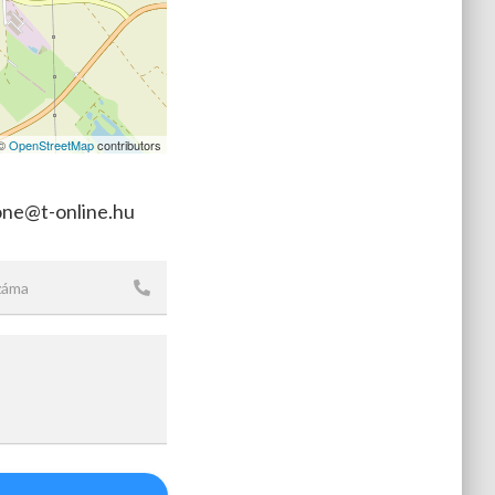
 ©
OpenStreetMap
contributors
lone@t-online.hu