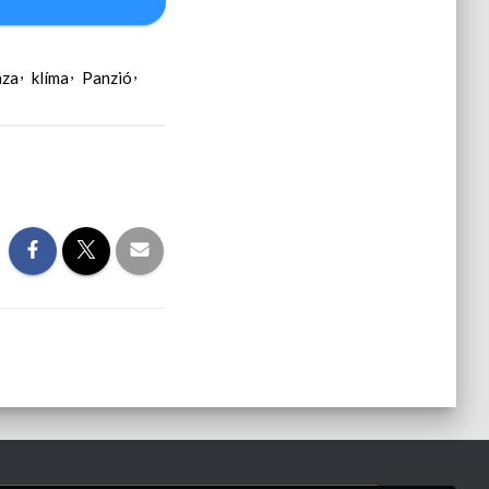
áza
klíma
Panzió