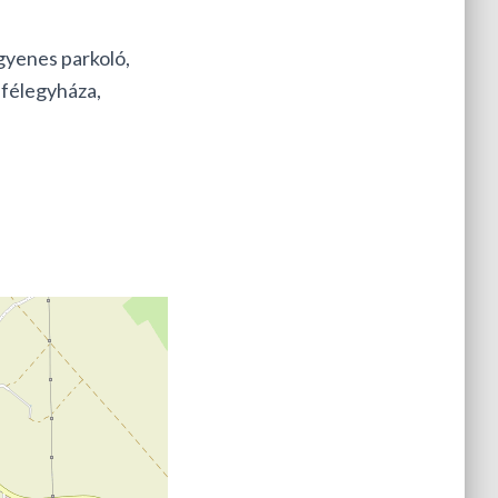
ngyenes parkoló,
nfélegyháza,