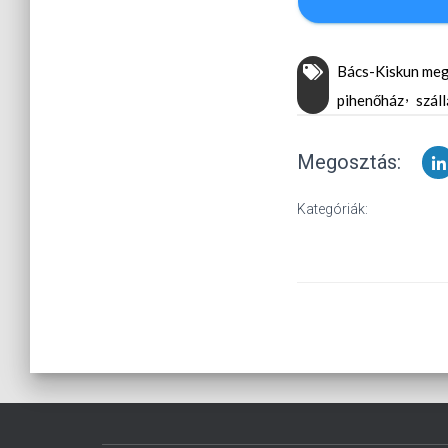
Bács-Kiskun me
pihenőház
szál
Megosztás:
Kategóriák: