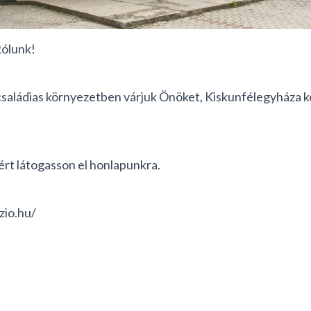
k!
saládias környezetben várjuk Önöket, Kiskunfélegyháza ke
rt látogasson el honlapunkra.
zio.hu/