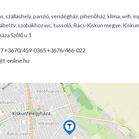
ás, szálláshely, panzió, vendégház, pihenőház, klíma, wifi, i
kábel tv, szobákhoz wc, tussoló, Bács-Kiskun megye, Kisku
áza Szőlő u 1
7 +3670/459-0365 +3676/466-022
@t-online.hu