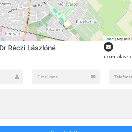
Leaflet
| Map data
Dr Réczi Lászlóné
drreczilasz