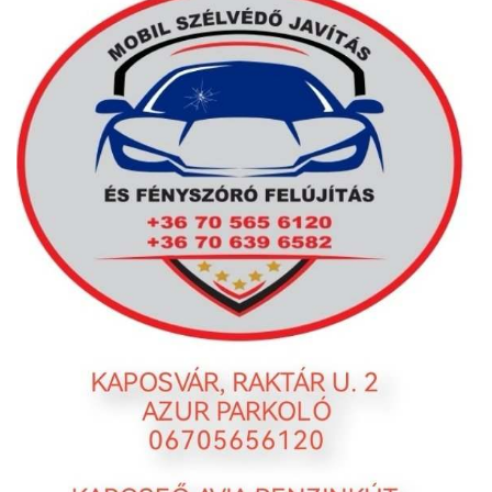
L
Á
S
A