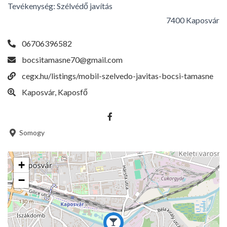
Tevékenység:
Szélvédő javítás
7400 Kaposvár
06706396582
bocsitamasne70@gmail.com
cegx.hu/listings/mobil-szelvedo-javitas-bocsi-tamasne
Kaposvár, Kaposfő
Somogy
+
−