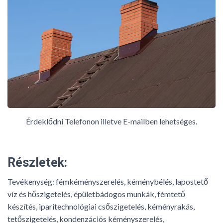
L
Á
S
A
Érdeklődni Telefonon illetve E-mailben lehetséges.
Részletek:
Tevékenység:
fémkéményszerelés, kéménybélés, lapostető
víz és hőszigetelés, épületbádogos munkák, fémtető
készítés, iparitechnológiai csőszigetelés, kéményrakás,
tetőszigetelés, kondenzációs kéményszerelés,