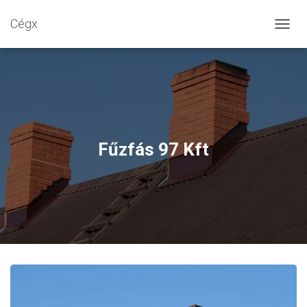
Cégx
N
A
V
I
G
Á
C
I
Ó
Fűzfás 97 Kft
B
E
-
/
K
I
K
A
P
C
S
O