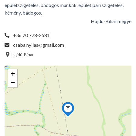
épületszigetelés, bádogos munkák, épületipari szigetelés,
kémény, bádogos,
Hajdú-Bihar megye
+36 70 778-2581
csaba.nyilas@gmail.com
Hajdú-Bihar
+
−