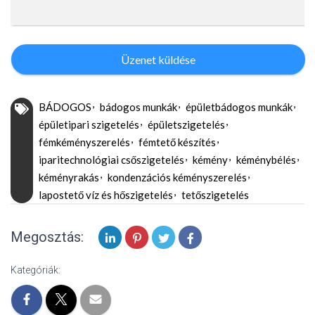
Üzenet küldése
BÁDOGOS
bádogos munkák
épületbádogos munkák
épületipari szigetelés
épületszigetelés
fémkéményszerelés
fémtető készítés
iparitechnológiai csőszigetelés
kémény
kéménybélés
kéményrakás
kondenzációs kéményszerelés
lapostető víz és hőszigetelés
tetőszigetelés
Megosztás:
Kategóriák: