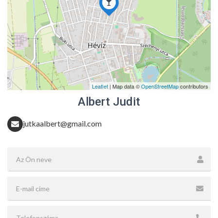
Leaflet
| Map data ©
OpenStreetMap
contributors
Albert Judit
jutkaalbert@gmail.com