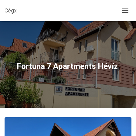
Cégx
N
A
V
I
G
Á
C
I
Ó
Fortuna 7 Apartments Hévíz
B
E
-
/
K
I
K
A
P
C
S
O