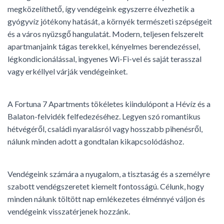
megközelíthető, így vendégeink egyszerre élvezhetik a
gyógyvíz jótékony hatását, a környék természeti szépségeit
és a város nyüzsgő hangulatát. Modern, teljesen felszerelt
apartmanjaink tágas terekkel, kényelmes berendezéssel,
légkondicionálással, ingyenes Wi-Fi-vel és saját terasszal
vagy erkéllyel várják vendégeinket.
A Fortuna 7 Apartments tökéletes kiindulópont a Hévíz és a
Balaton-felvidék felfedezéséhez. Legyen szó romantikus
hétvégéről, családi nyaralásról vagy hosszabb pihenésről,
nálunk minden adott a gondtalan kikapcsolódáshoz.
Vendégeink számára a nyugalom, a tisztaság és a személyre
szabott vendégszeretet kiemelt fontosságú. Célunk, hogy
minden nálunk töltött nap emlékezetes élménnyé váljon és
vendégeink visszatérjenek hozzánk.