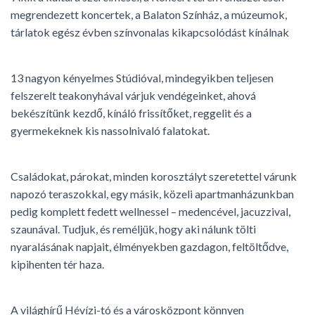
megrendezett koncertek, a Balaton Színház, a múzeumok,
tárlatok egész évben színvonalas kikapcsolódást kínálnak
13 nagyon kényelmes Stúdióval, mindegyikben teljesen
felszerelt teakonyhával várjuk vendégeinket, ahová
bekészítünk kezdő, kínáló frissítőket, reggelit és a
gyermekeknek kis nassolnivaló falatokat.
Családokat, párokat, minden korosztályt szeretettel várunk
napozó teraszokkal, egy másik, közeli apartmanházunkban
pedig komplett fedett wellnessel – medencével, jacuzzival,
szaunával. Tudjuk, és reméljük, hogy aki nálunk tölti
nyaralásának napjait, élményekben gazdagon, feltöltődve,
kipihenten tér haza.
A világhírű Hévízi-tó és a városközpont könnyen