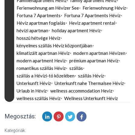
Familienapartment Hévíz
family apartment Hévíz
Ferienwohnung am Hévízer See
Ferienwohnung Hévíz
Fortuna 7 Apartments
Fortuna 7 Apartments Hévíz
Hévíz apartman foglalás
Heviz apartment rental
hévízi apartman
holiday apartment Hévíz
hosszú hétvége Hévíz
kényelmes szállás Hévíz központjában
klimatizált apartman Hévíz
modern apartman Hévízen
modern apartment Heviz
prémium apartman Hévíz
romantikus szállás Hévíz
szállás
szállás a Hévízi-tó közelében
szállás Hévíz
Unterkunft Hévíz
Unterkunft nahe Thermalsee Hévíz
Urlaub in Hévíz
wellness accommodation Heviz
wellness szállás Hévíz
Wellness Unterkunft Hévíz
Megosztás:
Kategóriák: