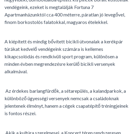
vendégeink, ezeket is megtalálják Fortuna 7
Apartmanházunktól cca 400 méterre, páratlan jó levegővel,
finom borkostolós falatokkal, magyaros ételekkel.
A kiépített és mindig bővített bicikli útvonalak a kerékpár
túrákat kedvelő vendégeink számára is kellemes
kikapcsolódás és rendkívüli sport program, különösen a
minden évben megrendezésre kerülő bicikli versenyek
alkalmával.
Az érdekes barlangfürdők, a sétarepülés, a kalandparkok, a
különböző ügyességi versenyek nemcsak a családoknak
jelentenek élményt, hanem a cégek csapatépítő tréningjeinek
is fontos részei.
Akik a kultúra szerelmesei, a Koncert téren rendszeresen