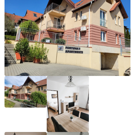
L
Á
S
A