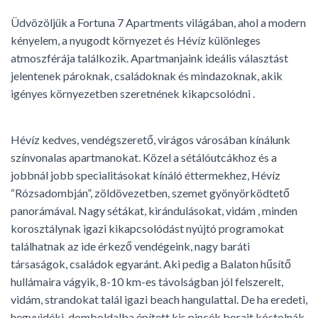
Üdvözöljük a Fortuna 7 Apartments világában, ahol a modern
kényelem, a nyugodt környezet és Hévíz különleges
atmoszférája találkozik. Apartmanjaink ideális választást
jelentenek pároknak, családoknak és mindazoknak, akik
igényes környezetben szeretnének kikapcsolódni .
Hévíz kedves, vendégszerető, virágos városában kínálunk
színvonalas apartmanokat. Közel a sétálóutcákhoz és a
jobbnál jobb specialitásokat kínáló éttermekhez, Hévíz
“Rózsadombján”, zöldövezetben, szemet gyönyörködtető
panorámával. Nagy sétákat, kirándulásokat, vidám , minden
korosztálynak igazi kikapcsolódást nyújtó programokat
találhatnak az ide érkező vendégeink, nagy baráti
társaságok, családok egyaránt. Aki pedig a Balaton hűsítő
hullámaira vágyik, 8-10 km-es távolságban jól felszerelt,
vidám, strandokat talál igazi beach hangulattal. De ha eredeti,
hegyvidéki, domboldalba épített kis pincék borait kóstolnák