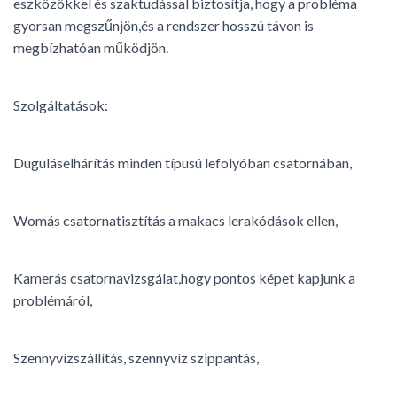
eszközökkel és szaktudással biztosítja, hogy a probléma
gyorsan megszűnjön,és a rendszer hosszú távon is
megbízhatóan működjön.
Szolgáltatások:
Duguláselhárítás minden típusú lefolyóban csatornában,
Womás csatornatisztítás a makacs lerakódások ellen,
Kamerás csatornavizsgálat,hogy pontos képet kapjunk a
problémáról,
Szennyvízszállítás, szennyvíz szippantás,