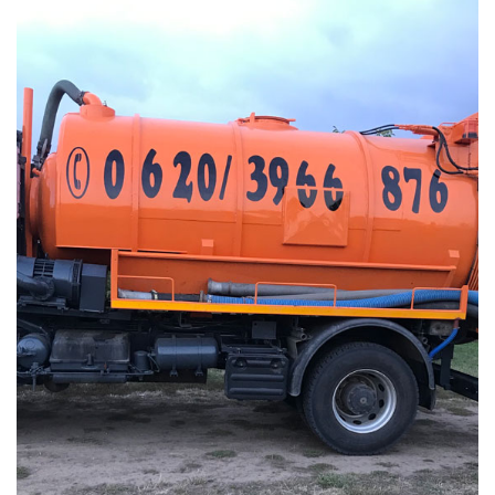
L
Á
S
A