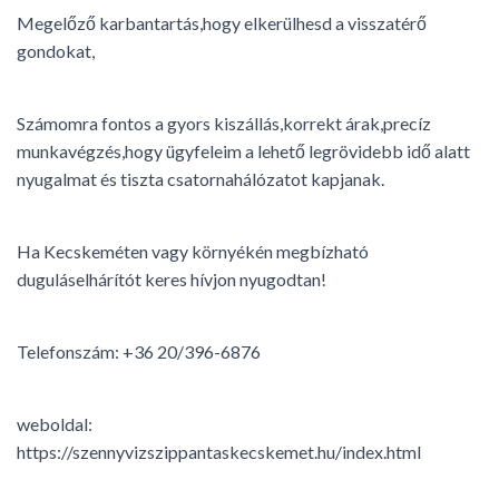
Megelőző karbantartás,hogy elkerülhesd a visszatérő
gondokat,
Számomra fontos a gyors kiszállás,korrekt árak,precíz
munkavégzés,hogy ügyfeleim a lehető legrövidebb idő alatt
nyugalmat és tiszta csatornahálózatot kapjanak.
Ha Kecskeméten vagy környékén megbízható
duguláselhárítót keres hívjon nyugodtan!
Telefonszám: +36 20/396-6876
weboldal:
https://szennyvizszippantaskecskemet.hu/index.html