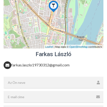
Leaflet
| Map data ©
OpenStreetMap
contributors
Farkas László
farkas.laszlo19730312@gmail.com