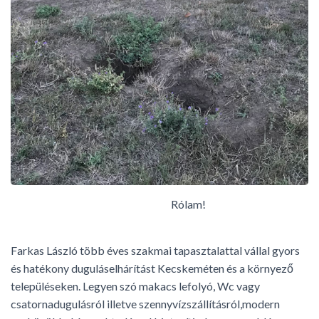
Rólam!
Farkas László több éves szakmai tapasztalattal vállal gyors
és hatékony duguláselhárítást Kecskeméten és a környező
településeken. Legyen szó makacs lefolyó, Wc vagy
csatornadugulásról illetve szennyvízszállításról,modern