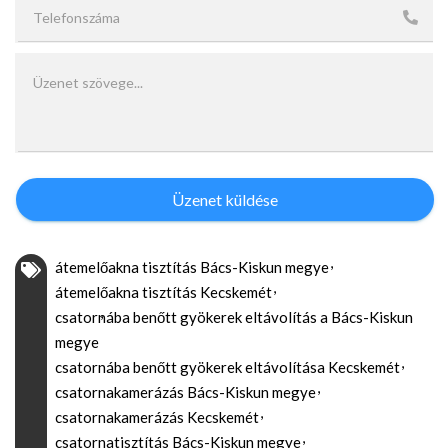
Üzenet küldése
átemelőakna tisztítás Bács-Kiskun megye
átemelőakna tisztítás Kecskemét
csatornába benőtt gyökerek eltávolítás a Bács-Kiskun
megye
csatornába benőtt gyökerek eltávolítása Kecskemét
csatornakamerázás Bács-Kiskun megye
csatornakamerázás Kecskemét
csatornatisztítás Bács-Kiskun megye