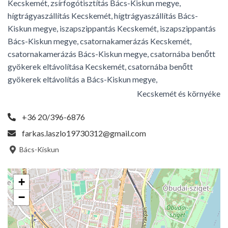
Kecskemét, zsírfogótisztítás Bács-Kiskun megye,
hígtrágyaszállítás Kecskemét, hígtrágyaszállítás Bács-
Kiskun megye, iszapszippantás Kecskemét, iszapszippantás
Bács-Kiskun megye, csatornakamerázás Kecskemét,
csatornakamerázás Bács-Kiskun megye, csatornába benőtt
gyökerek eltávolítása Kecskemét, csatornába benőtt
gyökerek eltávolítás a Bács-Kiskun megye,
Kecskemét és környéke
+36 20/396-6876
farkas.laszlo19730312@gmail.com
Bács-Kiskun
+
−