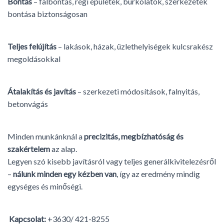
Bontás
– falbontás, régi épületek, burkolatok, szerkezetek
bontása biztonságosan
Teljes felújítás
– lakások, házak, üzlethelyiségek kulcsrakész
megoldásokkal
Átalakítás és javítás
– szerkezeti módosítások, falnyitás,
betonvágás
Minden munkánknál a
precizitás, megbízhatóság és
szakértelem
az alap.
Legyen szó kisebb javításról vagy teljes generálkivitelezésről
–
nálunk minden egy kézben van
, így az eredmény mindig
egységes és minőségi.
Kapcsolat:
+3630/ 421-8255