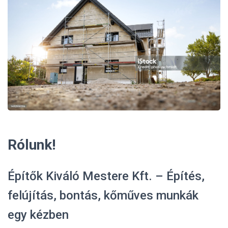
L
Á
S
A
Rólunk!
Építők Kiváló Mestere Kft. – Építés,
felújítás, bontás, kőműves munkák
egy kézben