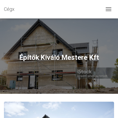
Cégx
N
A
V
I
G
Á
C
I
Ó
Építők Kiváló Mestere Kft
B
E
-
/
K
I
K
A
P
C
S
O