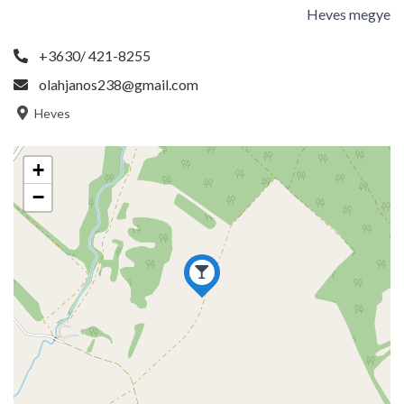
Heves megye
+3630/ 421-8255
olahjanos238@gmail.com
Heves
+
−