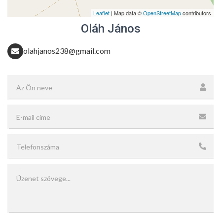
Leaflet
| Map data ©
OpenStreetMap
contributors
Oláh János
olahjanos238@gmail.com