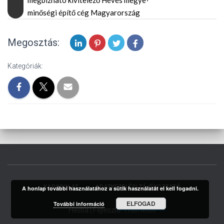
megbízható kivitelező Heves megye
minőségi építő cég Magyarország
Megosztás:
Kategóriák:
KAPCSOLAT
ADATKEZELÉSI TÁJÉKOZTATÓ
A honlap további használatához a sütik használatát el kell fogadni.
ELFOGAD
További információ
Hestia | Fejlesztő:
ThemeIsle