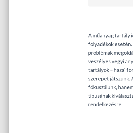
Rólu
A műanyag tartály i
folyadékok esetén. 
problémák megoldás
veszélyes vegyi any
tartályok – hazai 
szerepet játszunk. 
fókuszálunk, hanem 
típusának kiválaszt
rendelkezésre.