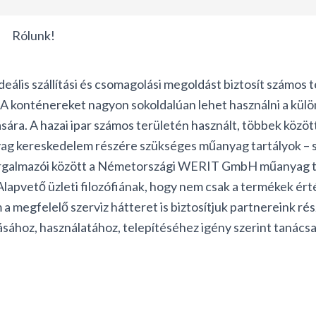
nk!
deális szállítási és csomagolási megoldást biztosít számos 
A konténereket nagyon sokoldalúan lehet használni a külön
ára. A hazai ipar számos területén használt, többek közöt
ag kereskedelem részére szükséges műanyag tartályok – sz
forgalmazói között a Németországi WERIT GmbH műanyag ta
Alapvető üzleti filozófiának, hogy nem csak a termékek ér
a megfelelő szerviz hátteret is biztosítjuk partnereink rés
ásához, használatához, telepítéséhez igény szerint tanácsa