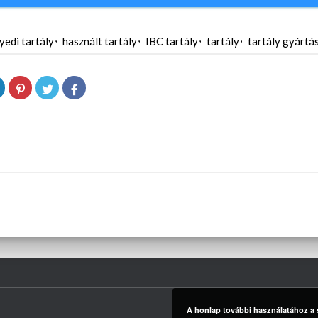
yedi tartály
használt tartály
IBC tartály
tartály
tartály gyártá
A honlap további használatához a s