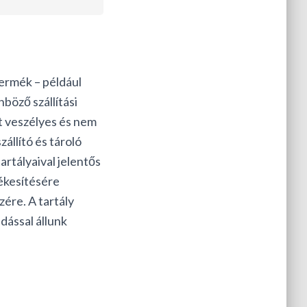
termék – például
böző szállítási
t veszélyes és nem
állító és tároló
rtályaival jelentős
tékesítésére
zére. A tartály
dással állunk