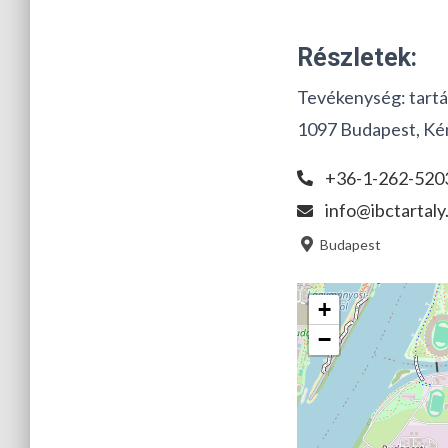
Részletek:
Tevékenység:
tartá
1097 Budapest, Kén
+36-1-262-520
info@ibctartal
Budapest
+
−