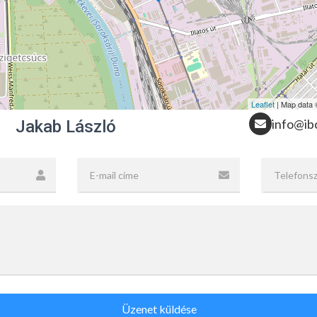
Leaflet
| Map data
info@ib
Jakab László
Üzenet küldése