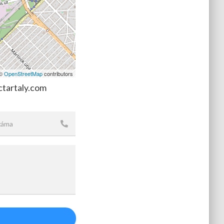
 ©
OpenStreetMap
contributors
ctartaly.com