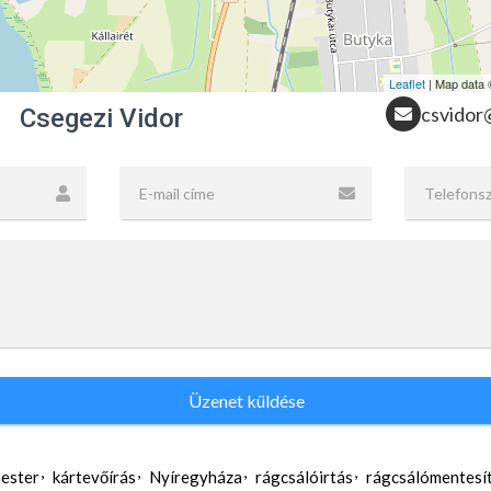
Leaflet
| Map data
csvidor
Csegezi Vidor
Üzenet küldése
ester
kártevőírás
Nyíregyháza
rágcsálóirtás
rágcsálómentesí