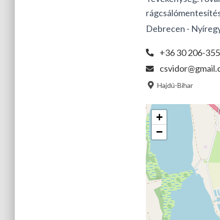
rágcsálómentesíté
Debrecen - Nyíreg
+36 30 206-35
csvidor@gmail
Hajdú-Bihar
+
−