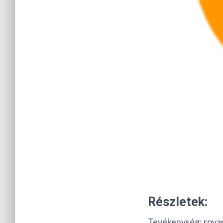
Részletek:
Tevékenység:
rovar