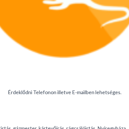
Érdeklődni Telefonon illetve E-mailben lehetséges.
irtás, gázmester, kártevőírás, rágcsálóirtás, Nyíregyháza,