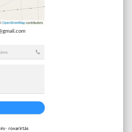
 ©
OpenStreetMap
contributors
@gmail.com
tés
rovarirtás