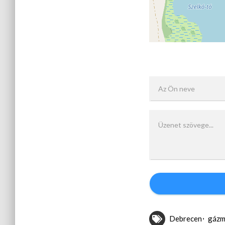
Debrecen
gázm