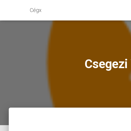
Cégx
Csegezi 