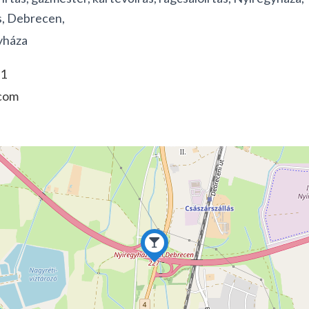
s, Debrecen,
yháza
51
.com