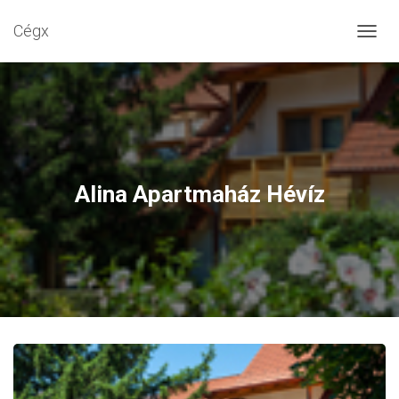
Cégx
N
A
V
I
G
Á
C
I
Ó
Alina Apartmaház Hévíz
B
E
-
/
K
I
K
A
P
C
S
O