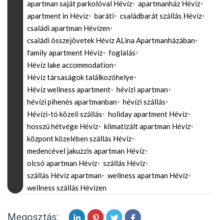
apartman saját parkolóval Hévíz
apartmanház Hévíz
apartment in Hévíz
baráti
családbarát szállás Hévíz
családi apartman Hévízen
családi összejövetek Hévíz ALina Apartmanházában
family apartment Hévíz
foglalás
Hévíz lake accommodation
Hévíz társaságok találkozóhelye
Hévíz wellness apartment
hévízi apartman
hévízi pihenés apartmanban
hévízi szállás
Hévízi-tó közeli szállás
holiday apartment Hévíz
hosszú hétvége Hévíz
klimatizált apartman Hévíz
központ közelében szállás Hévíz
medencével jakuzzis apartman Hévíz
olcsó apartman Hévíz
szállás Hévíz
szállás Hévíz apartman
wellness apartman Hévíz
wellness szállás Hévízen
Megosztás: