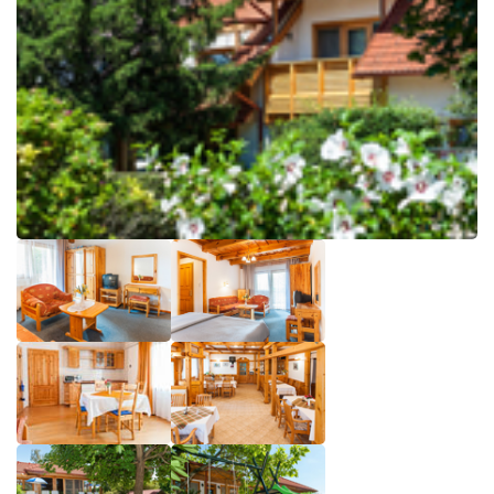
L
Á
S
A