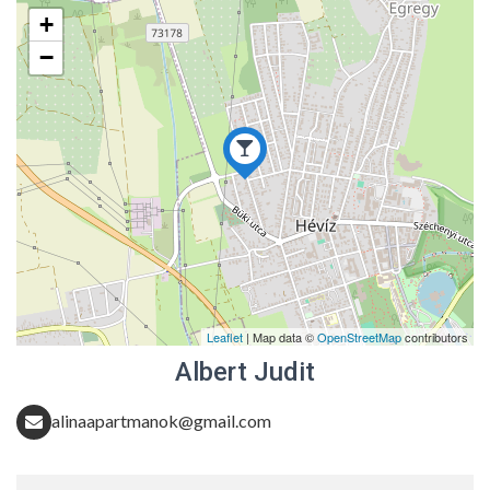
+
−
Leaflet
| Map data ©
OpenStreetMap
contributors
Albert Judit
alinaapartmanok@gmail.com