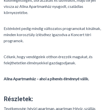
különlegességeit, borászatait és látnivalóit, majd térjen
vissza az Alina Apartmanház nyugodt, családias
környezetébe.
Esténként pedig mindig változatos programokat kínálnak,
minden korosztály ízléséhez igazodva a Koncert téri
programok.
Célunk, hogy vendégeink otthon érezzék magukat, és
felejthetetlen élményekkel gazdagodjanak.
Alina Apartmanház – ahol a pihenés élménnyé válik.
Részletek:
Tevékenység:
hévízi apartman, apartman Hévíz, szállás