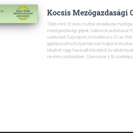
Kocsis Mezőgazdasági 
Több mint 20 éves multtal rendelkezik mezőga
mezőgazdasági gépek, traktorok javításával fo
üzletünket Sülysápon, közvetlenül a 31-es főút m
géptípusokhozfolyamatosan tudjuk biztosítani a
felújított vagy használt készletről.Az alkatrésze
rendelni üzletünkben. Szervizünk 6 fő szakképz