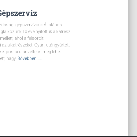
Gépszerviz
zdasági gépszervízünk.Általános
glalkozunk.10 éve nyitottuk alkatrész
ellett, ahol a felsorolt
z alkatrészeket. Gyári, utángyártott,
ket postai utánvéttel is meg lehet
ett, nagy
Bővebben……