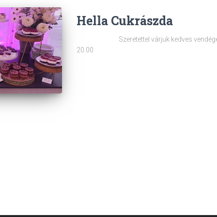
Hella Cukrászda
Szeretettel várjuk kedves vendégeinket! 
20.00