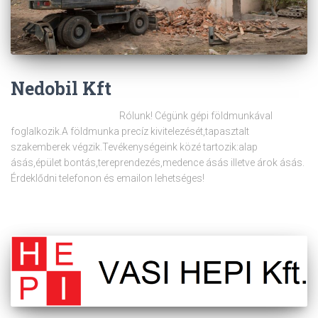
Nedobil Kft
Rólunk! Cégünk gépi földmunkával
foglalkozik.A földmunka precíz kivitelezését,tapasztalt
szakemberek végzik.Tevékenységeink közé tartozik:alap
ásás,épület bontás,tereprendezés,medence ásás illetve árok ásás.
Érdeklődni telefonon és emailon lehetséges!