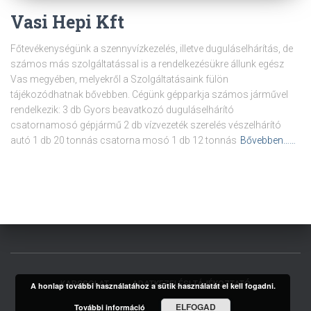
Vasi Hepi Kft
Főtevékenységünk a szennyvízkezelés, illetve duguláselhárítás, de
számos más szolgáltatással is a rendelkezésükre állunk egész
Vas megyében, melyekről a Szolgáltatásaink fülön
tájékozódhatnak bővebben. Cégünk gépparkja számos járművel
rendelkezik: 3 db Gyors beavatkozó duguláselhárító
csatornamosó gépjármű 2 db vízvezeték szerelés vészelhárító
autó 1 db 20 tonnás csatorna mosó 1 db 12 tonnás
Bővebben……
KAPCSOLAT
ADATKEZELÉSI TÁJÉKOZTATÓ
A honlap további használatához a sütik használatát el kell fogadni.
ELFOGAD
További információ