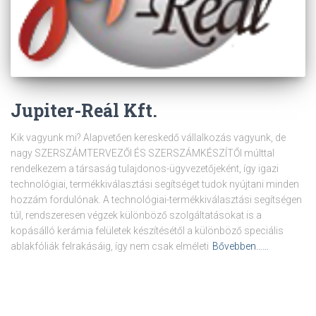
Jupiter-Reál Kft.
Kik vagyunk mi? Alapvetően kereskedő vállalkozás vagyunk, de
nagy SZERSZÁMTERVEZŐI ÉS SZERSZÁMKÉSZÍTŐI múlttal
rendelkezem a társaság tulajdonos-ügyvezetőjeként, így igazi
technológiai, termékkiválasztási segítséget tudok nyújtani minden
hozzám fordulónak. A technológiai-termékkiválasztási segítségen
túl, rendszeresen végzek különböző szolgáltatásokat is a
kopásálló kerámia felületek készítésétől a különböző speciális
ablakfóliák felrakásáig, így nem csak elméleti
Bővebben……