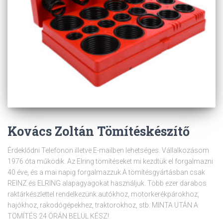
Kovács Zoltán Tömítéskészítő
Érdeklődni Telefonon illetve E-mailben lehetséges. Vállalkozásom
1976 óta működik. Az Elring tömítéseket mi kezdtük el forgalmazni
40 éve, és a mai napig forgalmazzuk.A tömítésgyártásban csak
REINZ és ELRING alapagyagokat használjuk. Több ezer darabos
raktárkészlettel rendelkezünk:autókhoz, motorkerékpárokhoz,
hajókhoz, rakodógépekhez, traktorokhoz, stb. MINTA UTÁN A
TÖMÍTÉS 24 ÓRÁN BELÜL KÉSZ!