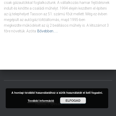
csak gázautókkal foglalkoztunk. A vállalkozás hamar fejlődésnek
indult és kinőtte a családi műhelyt. 1994 elején kezdtem el építeni
az új telephelyet Tasson az 51. számú fõút mellett. Még ez évben
megépült az autógáz töltőállomás, majd 1995-ben
megkezdte működését az új 2 beállásos műhely is. A létszámot 3
főre növeltük. Azóta
Bővebben……
KAPCSOLAT
ADATKEZELÉSI TÁJÉKOZTATÓ
A honlap további használatához a sütik használatát el kell fogadni.
ELFOGAD
További információ
Hestia | Fejlesztő:
ThemeIsle