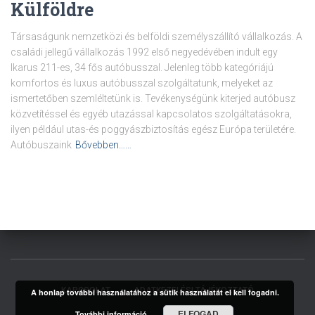
Külföldre
Társaságunk nemzetközi és belföldi személyszállító vállalkozás. A
családi jellegű vállalkozás 1992 első negyedévében indult egy
Ikarus 211-es, 34 fős autóbusszal. Jelenleg több kategóriájú
komfortos és luxus autóbusszal szolgáltatunk, melyeket az
ismertetőben szemléltetünk is. Tevékenységünk kiterjed autóbusz
közvetítéssel és egyéb utazással kapcsolatos szolgáltatásokra,
ilyen például utas-és poggyászbiztosítás egész Európa területére.
Autóbuszaink
Bővebben……
KAPCSOLAT
ADATKEZELÉSI TÁJÉKOZTATÓ
A honlap további használatához a sütik használatát el kell fogadni.
ELFOGAD
További információ