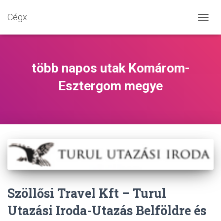
Cégx
NAVIG
BE-/K
több napos utak Komárom-
Esztergom megye
Szöllősi Travel Kft – Turul
Utazási Iroda-Utazás Belföldre és