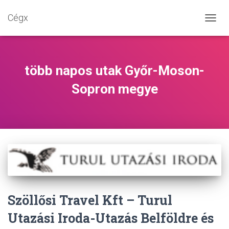
Cégx
NAVIG
BE-/K
több napos utak Győr-Moson-
Sopron megye
Szöllősi Travel Kft – Turul
Utazási Iroda-Utazás Belföldre és