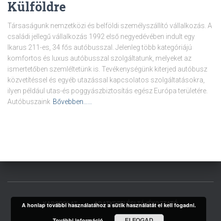
Külföldre
Társaságunk nemzetközi és belföldi személyszállító vállalkozás. A
családi jellegű vállalkozás 1992 első negyedévében indult egy
Ikarus 211-es, 34 fős autóbusszal. Jelenleg több kategóriájú
komfortos és luxus autóbusszal szolgáltatunk, melyeket az
ismertetőben szemléltetünk is. Tevékenységünk kiterjed autóbusz
közvetítéssel és egyéb utazással kapcsolatos szolgáltatásokra,
ilyen például utas-és poggyászbiztosítás egész Európa területére.
Autóbuszaink
Bővebben……
KAPCSOLAT
ADATKEZELÉSI TÁJÉKOZTATÓ
A honlap további használatához a sütik használatát el kell fogadni.
ELFOGAD
További információ