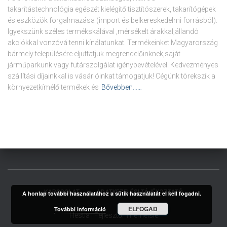
takarítástechnológia egészét kielégítő tisztítószerek, takarítógépek
és eszközök forgalmazása (import és belkereskedelmi forrásból).
Igyekszünk széles termékskálával ,mérsékelt árakkal,állandó
akciókkal vonzóvá tenni kínálatunkat. Termékeinket Magyarország
bármely településére eljuttatjuk megrendelőinknek,saját
járműparkunk vagy futárszolgálat igénybevételével. Kedvezményes
szállítási díjainkkal is vásárlóinkat támogatjuk! Cégünk törekszik a
környezetkímélő termékek és
Bővebben……
KAPCSOLAT
ADATKEZELÉSI TÁJÉKOZTATÓ
A honlap további használatához a sütik használatát el kell fogadni.
ELFOGAD
További információ
Hestia | Fejlesztő:
ThemeIsle