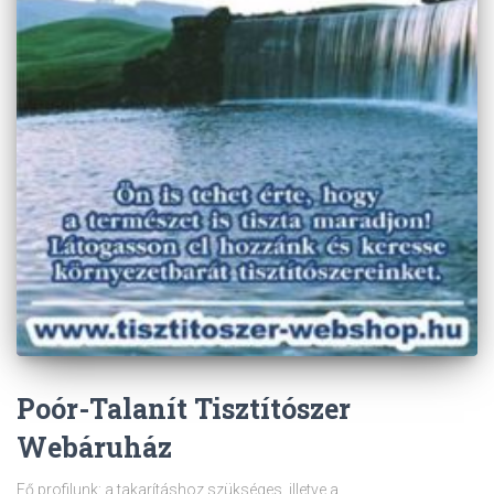
Poór-Talanít Tisztítószer
Webáruház
Fő profilunk: a takarításhoz szükséges, illetve a