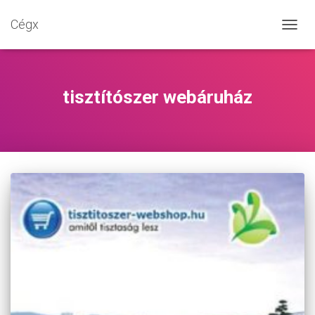
Cégx
NAVIG
BE-/K
tisztítószer webáruház