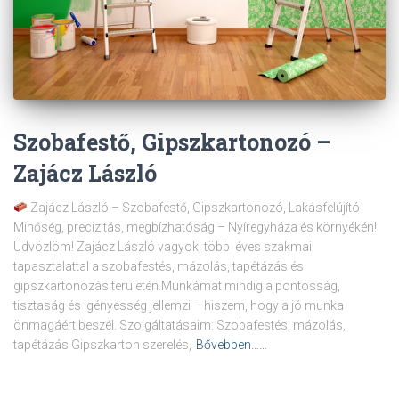
Szobafestő, Gipszkartonozó –
Zajácz László
Zajácz László – Szobafestő, Gipszkartonozó, Lakásfelújító
Minőség, precizitás, megbízhatóság – Nyíregyháza és környékén!
Üdvözlöm! Zajácz László vagyok, több éves szakmai
tapasztalattal a szobafestés, mázolás, tapétázás és
gipszkartonozás területén.Munkámat mindig a pontosság,
tisztaság és igényesség jellemzi – hiszem, hogy a jó munka
önmagáért beszél. Szolgáltatásaim: Szobafestés, mázolás,
tapétázás Gipszkarton szerelés,
Bővebben……