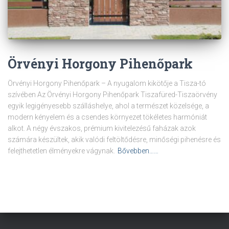
Örvényi Horgony Pihenőpark
Örvényi Horgony Pihenőpark – A nyugalom kikötője a Tisza-tó
szívében Az Örvényi Horgony Pihenőpark Tiszafüred-Tiszaörvény
egyik legigényesebb szálláshelye, ahol a természet közelsége, a
modern kényelem és a csendes környezet tökéletes harmóniát
alkot. A négy évszakos, prémium kivitelezésű faházak azok
számára készültek, akik valódi feltöltődésre, minőségi pihenésre és
felejthetetlen élményekre vágynak.
Bővebben……