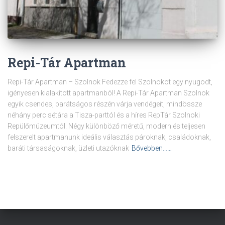
Repi-Tár Apartman
Repi-Tár Apartman – Szolnok Fedezze fel Szolnokot egy nyugodt,
igényesen kialakított apartmanból! A Repi-Tár Apartman Szolnok
egyik csendes, barátságos részén várja vendégeit, mindössze
néhány perc sétára a Tisza-parttól és a híres RepTár Szolnoki
Repülőmúzeumtól. Négy különböző méretű, modern és teljesen
felszerelt apartmanunk ideális választás pároknak, családoknak,
baráti társaságoknak, üzleti utazóknak
Bővebben……