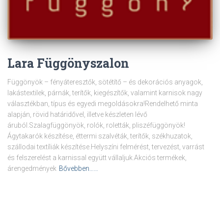
Lara Függönyszalon
Függönyök – fényáteresztők, sötétítő – és dekorációs anyagok,
lakástextilek, párnák, terítők, kiegészítők, valamint karnisok nagy
választékban, típus és egyedi megoldásokra!Rendelhető minta
alapján, rövid határidővel, illetve készleten lévő
áruból.Szalagfüggönyök, rolók, roletták, pliszéfüggönyök!
Ágytakarók készítése, éttermi szalvéták, terítők, székhuzatok,
szállodai textíliák készítése.Helyszíni felmérést, tervezést, varrást
és felszerelést a karnissal együtt vállaljuk.Akciós termékek,
árengedmények
Bővebben……