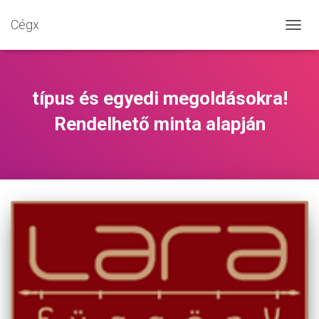
Cégx
NAVIG
BE-/K
típus és egyedi megoldásokra!
Rendelhető minta alapján