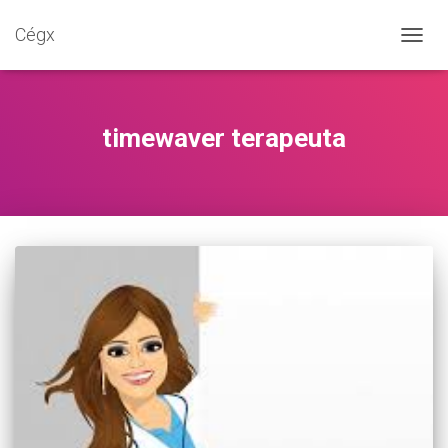
Cégx
NAVIG
BE-/K
timewaver terapeuta