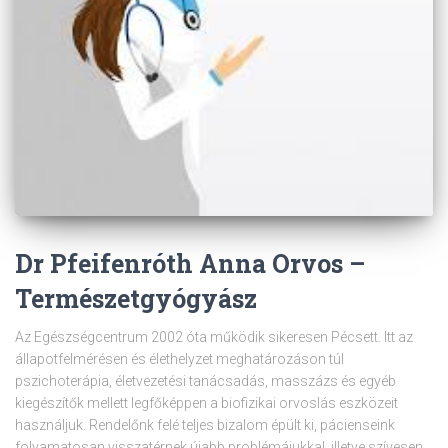
Dr Pfeifenróth Anna Orvos –
Természetgyógyász
Az Egészségcentrum 2002 óta működik sikeresen Pécsett. Itt az
állapotfelmérésen és élethelyzet meghatározáson túl
pszichoterápia, életvezetési tanácsadás, masszázs és egyéb
kiegészítők mellett legfőképpen a biofizikai orvoslás eszközeit
használjuk. Rendelőnk felé teljes bizalom épült ki, pácienseink
folyamatosan visszatérnek újabb problémájukkal, illetve szívesen