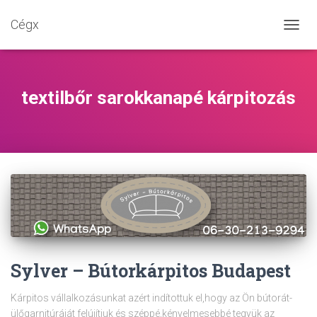
Cégx
NAVIG
BE-/K
textilbőr sarokkanapé kárpitozás
Sylver – Bútorkárpitos Budapest
Kárpitos vállalkozásunkat azért indítottuk el,hogy az Ön bútorát-
ülőgarnitúráját felújítjuk és széppé,kényelmesebbé tegyük az