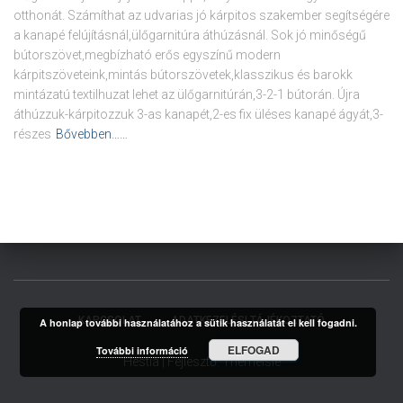
otthonát. Számíthat az udvarias jó kárpitos szakember segítségére
a kanapé felújításnál,ülőgarnitúra áthúzásnál. Sok jó minőségű
bútorszövet,megbízható erős egyszínű modern
kárpitszöveteink,mintás bútorszövetek,klasszikus és barokk
mintázatú textilhuzat lehet az ülőgarnitúrán,3-2-1 bútorán. Újra
áthúzzuk-kárpitozzuk 3-as kanapét,2-es fix üléses kanapé ágyát,3-
részes
Bővebben……
KAPCSOLAT
ADATKEZELÉSI TÁJÉKOZTATÓ
A honlap további használatához a sütik használatát el kell fogadni.
ELFOGAD
További információ
Hestia | Fejlesztő:
ThemeIsle