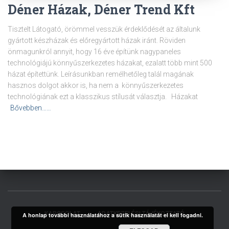
Déner Házak, Déner Trend Kft
Tisztelt Látogató, örömmel vesszük érdeklődését az általunk
gyártott készházak és előregyártott házak iránt. Röviden
önmagunkról annyit, hogy 16 éve építünk nagypaneles
technológiájú könnyűszerkezetes házakat, ezalatt több mint 500
házat építettünk. Leírásunkban remélhetőleg talál magának
hasznos dolgot akkor is, ha nem a könnyűszerkezetes
technológiának ezt a klasszikus stílusát választja. Házakat
Bővebben……
KAPCSOLAT
ADATKEZELÉSI TÁJÉKOZTATÓ
A honlap további használatához a sütik használatát el kell fogadni.