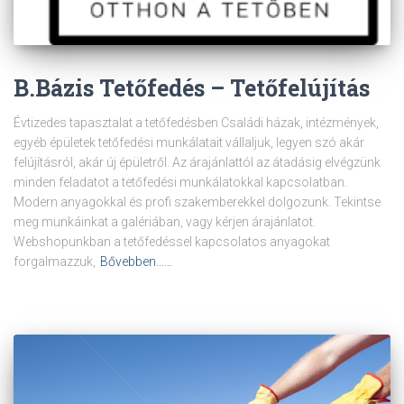
B.Bázis Tetőfedés – Tetőfelújítás
Évtizedes tapasztalat a tetőfedésben Családi házak, intézmények,
egyéb épületek tetőfedési munkálatait vállaljuk, legyen szó akár
felújításról, akár új épületről. Az árajánlattól az átadásig elvégzünk
minden feladatot a tetőfedési munkálatokkal kapcsolatban.
Modern anyagokkal és profi szakemberekkel dolgozunk. Tekintse
meg munkáinkat a galériában, vagy kérjen árajánlatot.
Webshopunkban a tetőfedéssel kapcsolatos anyagokat
forgalmazzuk,
Bővebben……