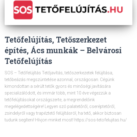
Tetőfelújítás, Tetőszerkezet
építés, Ács munkák – Belvárosi
Tetőfelújítás
SOS – Tetőfelújítás Tetőjavítás, tetőszerkezetek felújítása,
tetőbeázás megszüntetése azonnal, országosan. Cégünk
kimondottan a sérült tetők gyors és minőségi javítására
specializálódott, és immár több, mint 10 éve végezzük a
tetőfelújításokat országszerte, a megrendelőink
megelégedettségére! Legyen szó palatetőről, cseréptetőről,
zsindelyről vagy trapéztető felújításról, ha tető, akkor biztosan
tudunk segíteni! Hívjon minket most! https://sos-tetofelujitas.hu/