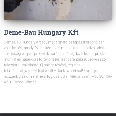
Deme-Bau Hungary Kft
Deme-Bau Hungary Kft egy megbízható és tapasztalt építőipari
vállalkozás, amely főként kőműves munkákra specializálódott.
Lakossági és ipari projektek során minőségi kivitelezést, precíz
munkát és határidőre történő teljesítést garantálunk.Legyen szó
falazásról, vakolásról,új ház építéséről, régi ház
felújításáról,szerkezetépítésről – Ránk számíthat! Forduljon
hozzánk bizalommal nem fog csalódni. Telefonszám: +36 30/456-
4210 Deme Kálmán