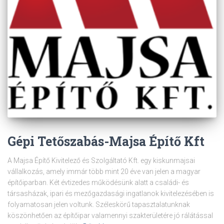
Gépi Tetőszabás-Majsa Építő Kft
A Majsa Építő Kivitelező és Szolgáltató Kft. egy kiskunmajsai
vállalkozás, amely immár több mint 20 éve van jelen a magyar
építőiparban. Két évtizedes működésünk alatt a családi- és
társasházak, ipari és mezőgazdasági ingatlanok kivitelezésében is
folyamatosan jelen voltunk. Széleskörű tapasztalatunknak
köszönhetően az építőipar valamennyi szakterületére jó rálátással