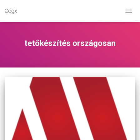
Cégx
NAVIG
BE-/K
tetőkészítés országosan