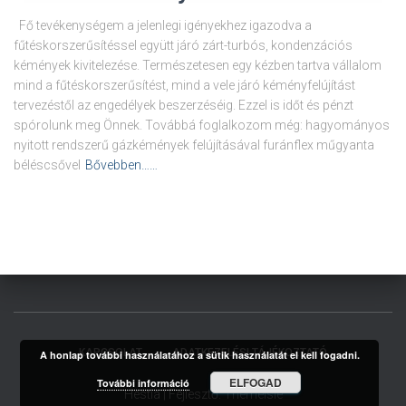
Fő tevékenységem a jelenlegi igényekhez igazodva a
fűtéskorszerűsítéssel együtt járó zárt-turbós, kondenzációs
kémények kivitelezése. Természetesen egy kézben tartva vállalom
mind a fűtéskorszerűsítést, mind a vele járó kéményfelújítást
tervezéstől az engedélyek beszerzéséig. Ezzel is időt és pénzt
spórolunk meg Önnek. Továbbá foglalkozom még: hagyományos
nyitott rendszerű gázkémények felújításával furánflex műgyanta
béléscsővel
Bővebben……
KAPCSOLAT
ADATKEZELÉSI TÁJÉKOZTATÓ
A honlap további használatához a sütik használatát el kell fogadni.
ELFOGAD
További információ
Hestia | Fejlesztő:
ThemeIsle