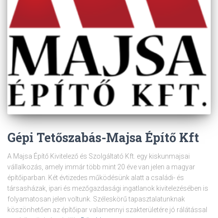
Gépi Tetőszabás-Majsa Építő Kft
A Majsa Építő Kivitelező és Szolgáltató Kft. egy kiskunmajsai
vállalkozás, amely immár több mint 20 éve van jelen a magyar
építőiparban. Két évtizedes működésünk alatt a családi- és
társasházak, ipari és mezőgazdasági ingatlanok kivitelezésében is
folyamatosan jelen voltunk. Széleskörű tapasztalatunknak
köszönhetően az építőipar valamennyi szakterületére jó rálátással