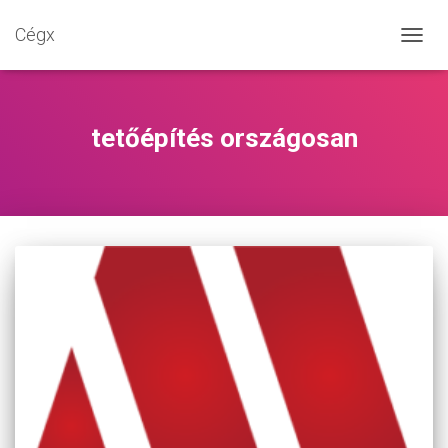
Cégx
NAVIG
BE-/K
tetőépítés országosan