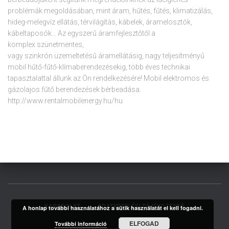
problémák megoldásában, mint áram, hűtés, fűtés, klimatizálás,
hideg-melegvíz ellátás, térvilágítás, kábelek, áramelosztók,
kábeltaposók… Az egyszerű áramfejlesztőtől a
komplex szünetmentes,
vagy szinkrón üzemeltetésű áramellátásig, nagy teljesítményű
mobil hűtő-fűtő-klímaberendezésekig, több éves technikai
tapasztalattal állunk az Ön rendelkezésére! Mobil elektromos és
gázolajos fűtő berendezések bérbeadása.
http://www.rentalmobilenergy.hu/hu
KAPCSOLAT
ADATKEZELÉSI TÁJÉKOZTATÓ
A honlap további használatához a sütik használatát el kell fogadni.
ELFOGAD
További információ