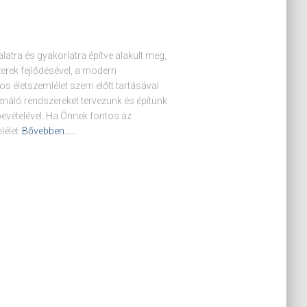
atra és gyakorlatra építve alakult meg,
zerek fejlődésével, a modern
s életszemlélet szem előtt tartásával
náló rendszereket tervezünk és építünk
evételével. Ha Önnek fontos az
lélet
Bővebben……