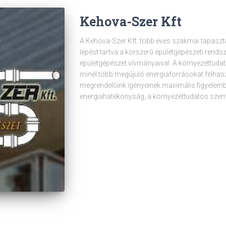
Kehova-Szer Kft
A Kehova-Szer Kft. több éves szakmai tapasztal
lépést tartva a korszerű épületgépészeti rends
épületgépészet vívmányaival. A környezettudato
minél több megújuló energiaforrásokat felhasz
megrendelőink igényeinek maximális figyelemb
energiahatékonyság, a környezettudatos szem