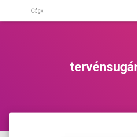
Cégx
tervénsugár