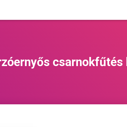
zóernyős csarnokfűtés 