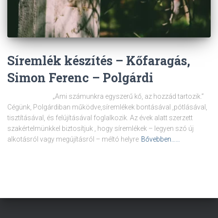
Síremlék készítés – Kőfaragás,
Simon Ferenc – Polgárdi
„Ami számunkra egyszerű kő, az hozzád tartozik.”
Cégünk, Polgárdiban működve,síremlékek bontásával ,pótlásával,
tisztításával, és felújításával foglalkozik. Az évek alatt szerzett
szakértelmünkkel biztosítjuk , hogy síremlékek – legyen szó új
alkotásról vagy megújításról – méltó helyre
Bővebben……