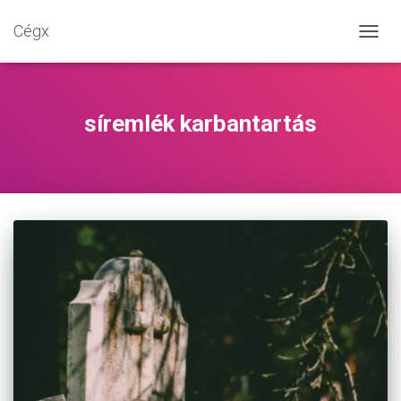
Cégx
NAVIG
BE-/K
síremlék karbantartás