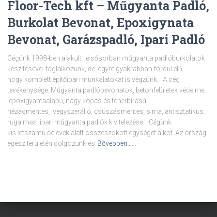
Floor-Tech kft – Műgyanta Padló,
Burkolat Bevonat, Epoxigynata
Bevonat, Garázspadló, Ipari Padló
Cégünk 1998-ben alakult, elsősorban műgyanta padlóburkolatok
készítésével foglalkozunk, de egyre gyakrabban fordul elő,
hogy komplett építőipari munkálatokat is végzünk. A cég
tevékenysége: Műgyanta padlóbevonatok, betonfelületek védelme,
epoxigyantaalapú, nagy kopás és teherbírású,
hézagmentes, vegyszerálló, csúszásmentes, sima, antisztatikus,
rugalmas ipari műgyanta padlók kivitelezése. Cégünk
kis létszámú de évek alatt összeszokott egységet alkot. Az ország
egész területén dolgozunk és
Bővebben……