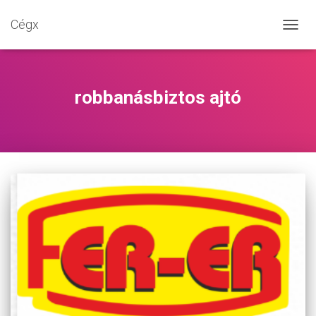
Cégx
NAVIG
BE-/K
robbanásbiztos ajtó