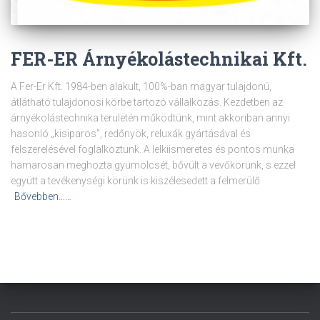
FER-ER Árnyékolástechnikai Kft.
A Fer-Er Kft. 1984-ben alakult, 100%-ban magyar tulajdonú,
átlátható tulajdonosi körbe tartozó vállalkozás. Kezdetben az
árnyékolástechnika területén működtünk, mint akkoriban annyi
hasonló „kisiparos”, redőnyök, reluxák gyártásával és
felszerelésével foglalkoztunk. A lelkiismeretes és pontos munka
hamarosan meghozta gyümölcsét, bővült a vevőkörünk, s ezzel
együtt a tevékenységi körünk is kiszélesedett a felmerülő
Bővebben……