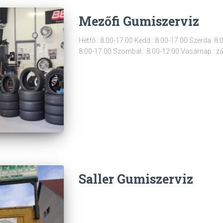
Mezőfi Gumiszerviz
Hétfő : 8.00-17.00 Kedd : 8.00-17.00 Szerda :8.
8.00-17.00 Szombat : 8.00-12.00 Vasárnap : z
Saller Gumiszerviz