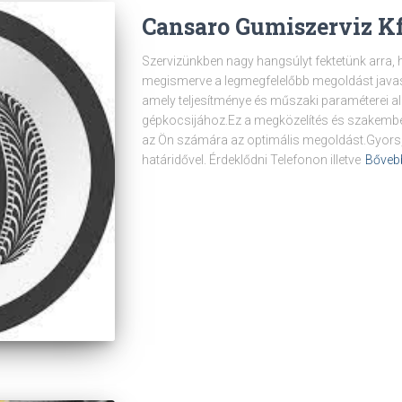
Cansaro Gumiszerviz K
Szervizünkben nagy hangsúlyt fektetünk arra, 
megismerve a legmegfelelőbb megoldást javaso
amely teljesítménye és műszaki paraméterei al
gépkocsijához.Ez a megközelítés és szakembe
az Ön számára az optimális megoldást.Gyors
határidővel. Érdeklődni Telefonon illetve
Bőveb