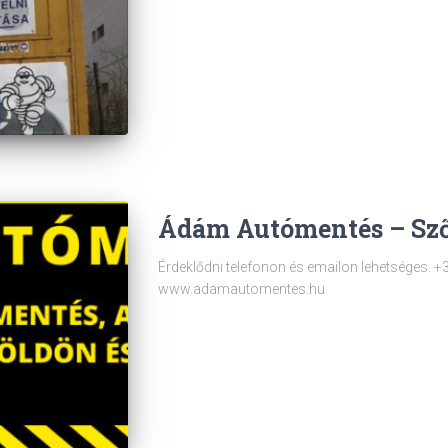
Ádám Autómentés – Sz
Érdeklődni telefonon és emailon lehetséges
www.adamautomentes.hu