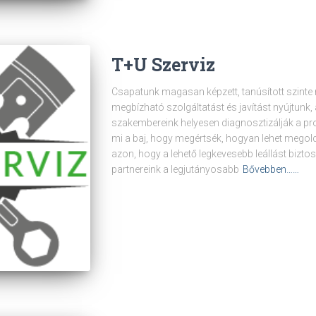
T+U Szerviz
Csapatunk magasan képzett, tanúsított szinte 
megbízható szolgáltatást és javítást nyújtunk,
szakembereink helyesen diagnosztizálják a pr
mi a baj, hogy megértsék, hogyan lehet mego
azon, hogy a lehető legkevesebb leállást bizt
partnereink a legjutányosabb
Bővebben……