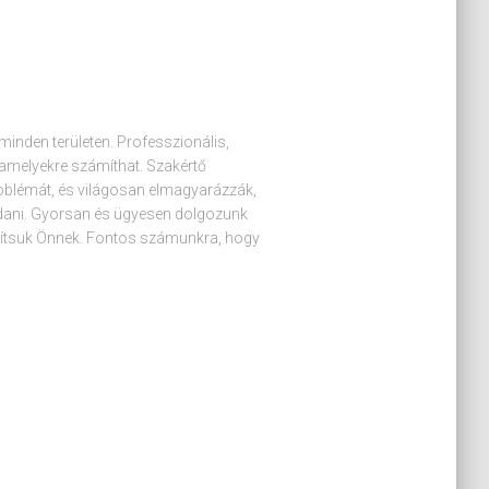
minden területen. Professzionális,
 amelyekre számíthat. Szakértő
oblémát, és világosan elmagyarázzák,
ldani. Gyorsan és ügyesen dolgozunk
osítsuk Önnek. Fontos számunkra, hogy