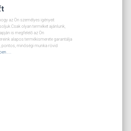
ft
hogy az Ön személyes igényeit
ljuk.Csak olyan terméket ajánlunk,
apján is megfelelő az Ön
reink alapos termékismerete garantálja
, pontos, minőségi munka rövid
ben……