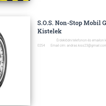
S.O.S. Non-Stop Mobil 
Kistelek
Érdeklődni telefonon és emailon lehe
0254 Email cím: andras.kiss23@gmail.co