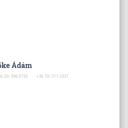
őke Ádám
. +36 20/ 396-5792 +36 70/ 211-2337