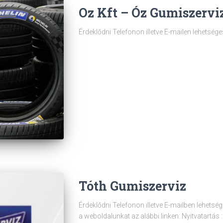
Oz Kft – Óz Gumiszervi
Érdeklődni Telefonon illetve E-mailen lehetsége
Tóth Gumiszerviz
Érdeklődni Telefonon illetve E-mailben lehetsé
a weboldalunkat az alábbi linken: Nyitvatartás :