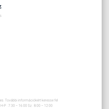
z
s.
ges. További információkért keresse fel
 H-P : 7:30 – 16:00 Sz : 8:00 – 12:00