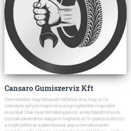
Cansaro Gumiszerviz Kft
Szervizünkben nagy hangsúlyt fektetünk arra, hogy az Ön
személyes igényeit megismerve a legmegfelelőbb megoldást
javasoljuk.Csak olyan terméket ajánlunk, amely teljesítménye és
műszaki paraméterei alapján is megfelelő az Ön gépkocsijához.Ez
a megközelítés és szakembereink alapos termékismerete