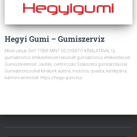
Hegyi Gumi – Gumiszerviz
Mivel várjuk Önt? TÖBB MINT 50 GYÁRTÓ KÍNÁLATÁVAL Új
gumiabroncs értékesítéssel Használt gumiabroncs értékesítéssel
Gumiszereléssel: Javítás, centrírozás Szakszerű gumitárolással
Gumiabroncsokat kínálunk autóra, motorra, quadra, kerékpárra,
bármire amire kell. https://hegyi-gumi.hu/