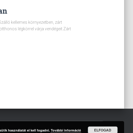
an
es környezetben, zárt
otthonos légkörrel várja vendégeit.Zárt
ELFOGAD
ütik használatát el kell fogadni.
További információ