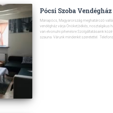
Pócsi Szoba Vendégház
Máriapócs, Magyarország meghatározó vallás
vendégház várja Önöket,békés, nosztalgikus 
van elvonulni pihenésre.Szolgáltatásaink közé t
szauna. Várunk mindenkit szeretettel. Telef