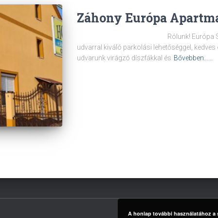
Záhony Európa Apartm
Rólunk! Európa Szálló kellem
udvarral kiváló parkolási lehetőséggel, kedves 
udvarunk virágzó díszfákkal és
Bővebben……
A honlap további használatához a s