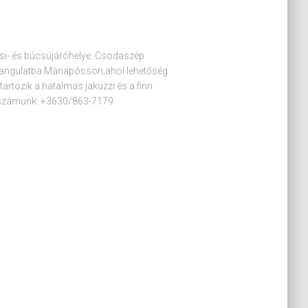
i- és búcsújáróhelye. Csodaszép
hangulatba Máriapócson,ahol lehetőség
artozik a hatalmas jakuzzi és a finn
onszámunk: +3630/863-7179