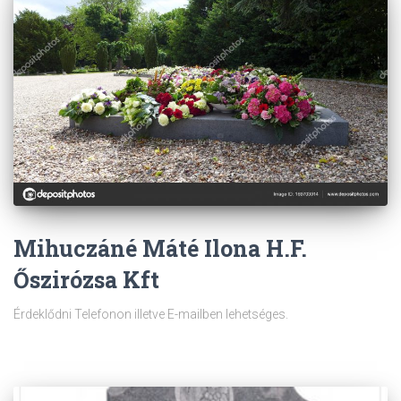
Mihuczáné Máté Ilona H.F.
Őszirózsa Kft
Érdeklődni Telefonon illetve E-mailben lehetséges.