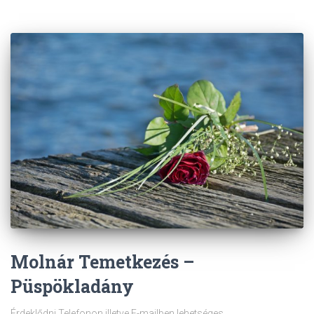
Molnár Temetkezés –
Püspökladány
Érdeklődni Telefonon illetve E-mailben lehetséges.