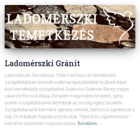
Ladomérszki Gránit
Ladomérszki Temetkezés Több mint húsz év temetkezési
szolgáltatásban szerzett szakmai tapasztalattal nyújtunk teljes
körű temetkezési szolgáltatást Szabolcs-Szatmár-Bereg megye,
valamint Borsod-Abaúj-Zemplén megye teljes területén, igény
esetén szolgáltatásaink elérhetőek az ország egész területén.
Szolgáltatásaink bármikor igénybe vehetők, telefonos ügyeletünk a
nap 24 órájában fogadja a hívásokat. Teljes körű ügyintézéssel –
bele értve szertartás megszervezése,
Bővebben……