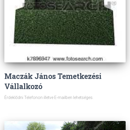
Maczák János Temetkezési
Vállalkozó
Érdeklődni Telefonon illetve E-mailben lehetséges.