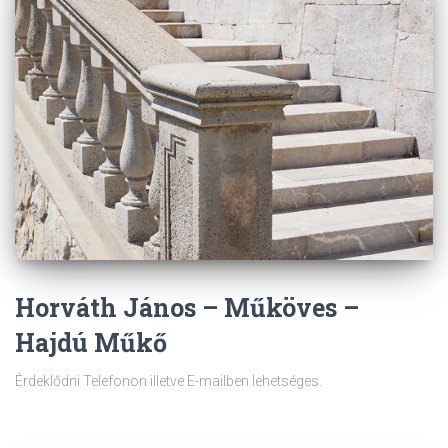
Horváth János – Műköves –
Hajdú Műkő
Érdeklődni Telefonon illetve E-mailben lehetséges.