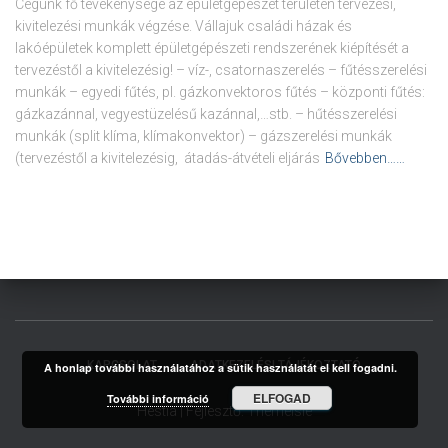
Cégünk fő tevékenysége az épületgépészet területén tervezési,
kivitelezési munkák végzése. Vállajuk családi házak és
lakóépületek komplett épületgépészeti rendszerének kiépítését a
tervezéstől a kivitelezésig! – víz-, csatornaszerelés – fűtésszerelési
munkák – egyedi fűtés, pl. gázkonvektoros fűtés – központi fűtés:
gázkazánnal, vegyestüzelésű kazánnal,…stb. – hűtésszerelési
munkák (split klíma, klímakonvektor) – gázszerelési munkák
(tervezéstől a kivitelezésig, átadás-átvételi eljárás
Bővebben……
KAPCSOLAT
ADATKEZELÉSI TÁJÉKOZTATÓ
A honlap további használatához a sütik használatát el kell fogadni.
ELFOGAD
További információ
Hestia | Fejlesztő:
ThemeIsle