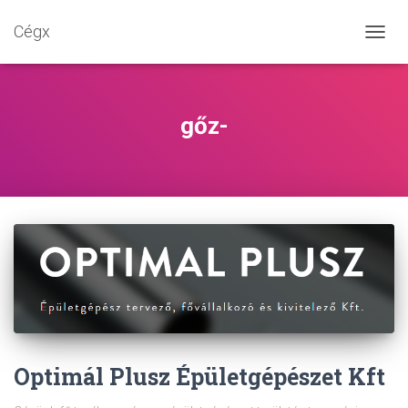
Cégx
NAVIG
BE-/K
gőz-
Optimál Plusz Épületgépészet Kft